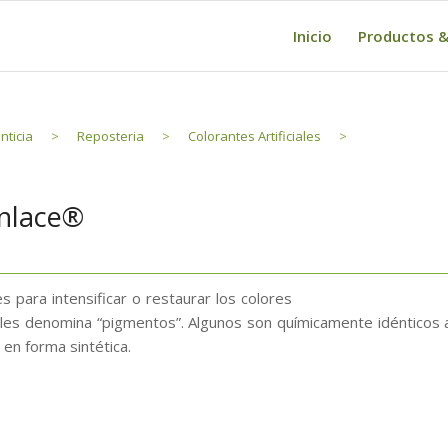
Inicio
Productos &
nticia
>
Reposteria
>
Colorantes Artificiales
>
Enlace®
s para intensificar o restaurar los colores
les denomina “pigmentos”. Algunos son químicamente idénticos 
en forma sintética.